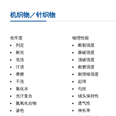
机织物／针织物
色牢度
物理性能
判定
断裂强度
耐光
撕破强度
皂洗
顶破强度
汗渍
耐磨强度
摩擦
耐滑移强度
干洗
起球
氯化水
勾丝
光汗复合
绒头保持性
氮氧化合物
透气性
渗色
伸长率