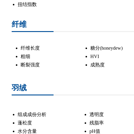
扭结指数
纤维
纤维长度
糖分(honeydew)
粗细
HVI
断裂强度
成熟度
羽绒
组成成份分析
透明度
蓬松度
残脂率
水分含量
pH值