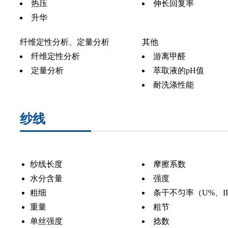
热压
伸长回复率
升华
纤维定性分析、定量分析
其他
纤维定性分析
游离甲醛
定量分析
萃取液的pH值
耐洗涤性能
纱线
纱线长度
摩擦系数
水分含量
强度
粗细
条干不匀率（U%、I
重量
粗节
单丝强度
捻数