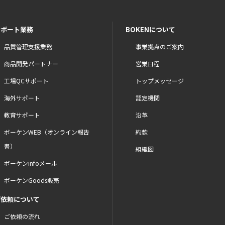
サポート業務
BOKENについて
品質管理支援業務
事業拠点のご案内
商品開発パートナー
営業日程
工場QCサポート
トップメッセージ
海外サポート
認定機関
教育サポート
沿革
ボーケンWEB（オンライン報告
約款
書）
組織図
ボーケンinfoメール
ボーケンGoods販売
ご依頼について
ご依頼の流れ