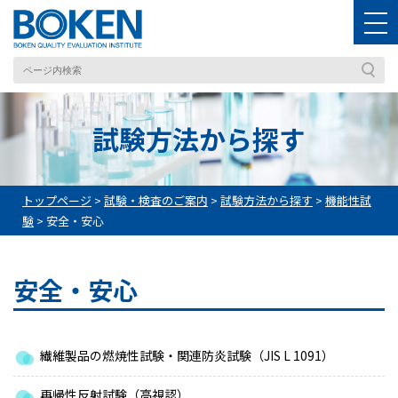
試験方法から探す
トップページ
>
試験・検査のご案内
>
試験方法から探す
>
機能性試
験
>
安全・安心
安全・安心
繊維製品の燃焼性試験・関連防炎試験（JIS L 1091）
再帰性反射試験（高視認）