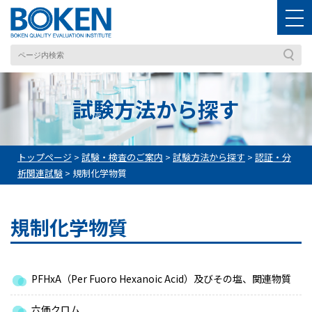
試験方法から探す
トップページ
>
試験・検査のご案内
>
試験方法から探す
>
認証・分
析関連試験
>
規制化学物質
規制化学物質
PFHxA（Per Fuoro Hexanoic Acid）及びその塩、関連物質
六価クロム