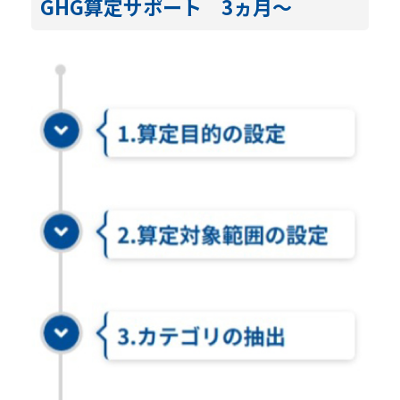
GHG算定サポート 3ヵ月～