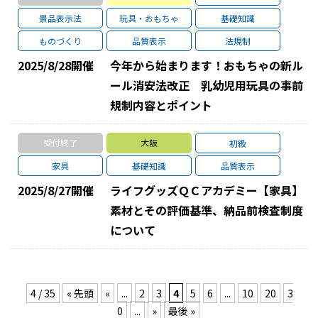
景品表示法
玩具・おもちゃ
基礎知識
ものづくり
品質表示
法規制
2025/8/28
開催
今年から始まります！おもちゃの新ル
ール消安法改正 乳幼児用玩具の事前
規制内容とポイント
受付終了
大阪
初級
家具
基礎知識
品質表示
2025/8/27
開催
ライフグッズＱＣアカデミー【家具】
素材とその評価基準、納品前検査制度
について
4 / 35
« 先頭
«
...
2
3
4
5
6
...
10
20
3
0
...
»
最後 »