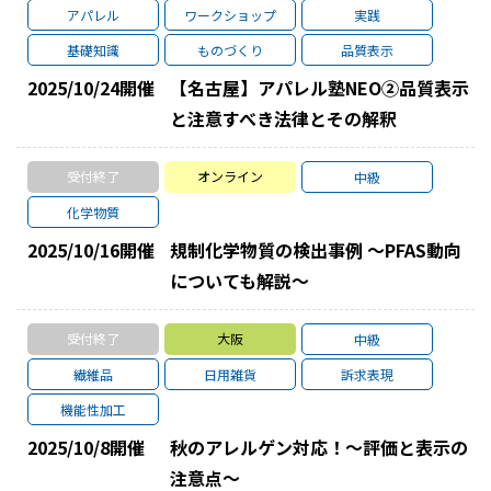
アパレル
ワークショップ
実践
基礎知識
ものづくり
品質表示
2025/10/24
開催
【名古屋】アパレル塾NEO②品質表示
と注意すべき法律とその解釈
受付終了
オンライン
中級
化学物質
2025/10/16
開催
規制化学物質の検出事例 ～PFAS動向
についても解説～
受付終了
大阪
中級
繊維品
日用雑貨
訴求表現
機能性加工
2025/10/8
開催
秋のアレルゲン対応！～評価と表示の
注意点～