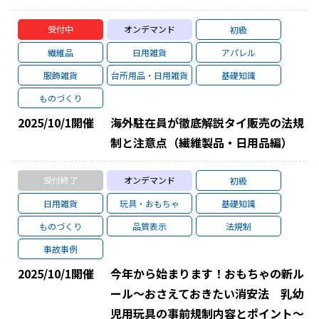
受付中
オンデマンド
初級
繊維品
日用雑貨
アパレル
服飾雑貨
台所用品・日用雑貨
基礎知識
ものづくり
2025/10/1
開催
海外駐在員が徹底解説タイ販売の法規
制と注意点（繊維製品・日用品編）
受付終了
オンデマンド
初級
日用雑貨
玩具・おもちゃ
基礎知識
ものづくり
品質表示
法規制
事故事例
2025/10/1
開催
今年から始まります！おもちゃの新ル
ール～おさえておきたい消安法 乳幼
児用玩具の事前規制内容とポイント～