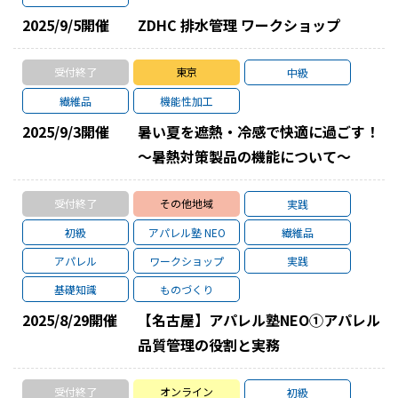
2025/9/5
開催
ZDHC 排水管理 ワークショップ
受付終了
東京
中級
繊維品
機能性加工
2025/9/3
開催
暑い夏を遮熱・冷感で快適に過ごす！
～暑熱対策製品の機能について～
受付終了
その他地域
実践
初級
アパレル塾 NEO
繊維品
アパレル
ワークショップ
実践
基礎知識
ものづくり
2025/8/29
開催
【名古屋】アパレル塾NEO①アパレル
品質管理の役割と実務
受付終了
オンライン
初級