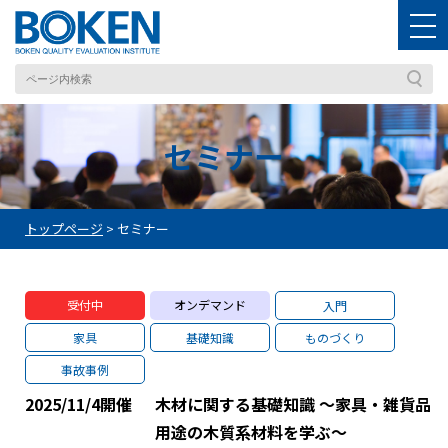
セミナー
トップページ
>
セミナー
受付中
オンデマンド
入門
家具
基礎知識
ものづくり
事故事例
2025/11/4
開催
木材に関する基礎知識 ～家具・雑貨品
用途の木質系材料を学ぶ～