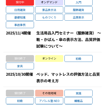
受付中
オンデマンド
入門
日用雑貨
景品表示法
服飾雑貨
基礎知識
ものづくり
品質表示
事故事例
2025/11/4
開催
生活用品入門セミナー（服飾雑貨） ～
靴・かばん・傘の表示方法、品質評価
試験について～
受付終了
オンライン
初級
家具
2025/10/30
開催
ベッド、マットレスの評価方法と品質
表示の考え方
受付終了
その他地域
実践
初級
アパレル塾 NEO
繊維品