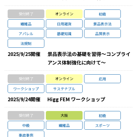
受付終了
オンライン
初級
繊維品
日用雑貨
景品表示法
アパレル
基礎知識
品質表示
法規制
2025/9/25
開催
景品表示法の基礎を習得～コンプライ
アンス体制強化に向けて～
受付終了
オンライン
応用
ワークショップ
サステナブル
2025/9/24
開催
Higg FEM ワークショップ
受付終了
大阪
初級
中級
繊維品
スポーツ
事故事例