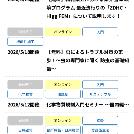
境プログラム 最近流行りの「ZDHC・
Higg FEM」について説明します！
受付終了
オンライン
入門
機能性加工
2026/5/18
開催
【無料】虫によるトラブル対策の第一
歩！～虫の専門家に聞く 防虫の基礎知
識～
受付終了
オンライン
入門
化学物質
法規制
サステナブル
2026/5/12
開催
化学物質規制入門セミナー ～国内編～
受付終了
オンライン
初級
日用雑貨
台所用品・日用雑貨
食品衛生法