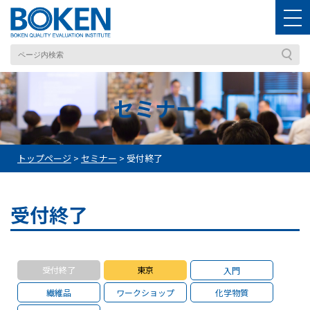
セミナー
トップページ
>
セミナー
>
受付終了
受付終了
受付終了
東京
入門
繊維品
ワークショップ
化学物質