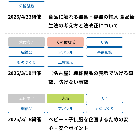
分析試験
2026/4/23
開催
食品に触れる器具・容器の輸入 食品衛
生法の考え方と法改正について
受付終了
その他地域
初級
繊維品
アパレル
基礎知識
ものづくり
品質表示
2026/3/19
開催
【名古屋】繊維製品の表示で防げる事
故、防げない事故
受付終了
大阪
入門
繊維品
アパレル
ものづくり
2026/3/18
開催
べビー・子供服を企画するための安
心・安全ポイント