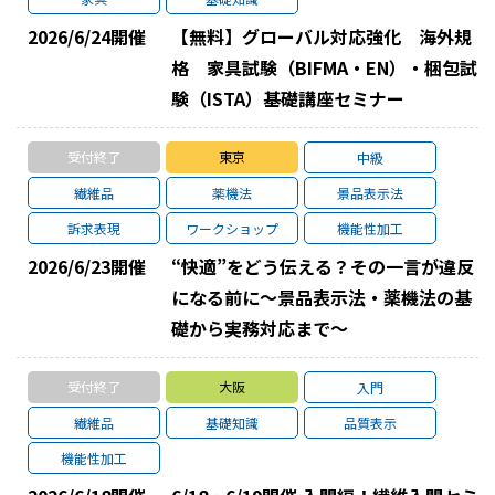
2026/6/24
開催
【無料】グローバル対応強化 海外規
格 家具試験（BIFMA・EN）・梱包試
験（ISTA）基礎講座セミナー
受付終了
東京
中級
繊維品
薬機法
景品表示法
訴求表現
ワークショップ
機能性加工
2026/6/23
開催
“快適”をどう伝える？その一言が違反
になる前に～景品表示法・薬機法の基
礎から実務対応まで～
受付終了
大阪
入門
繊維品
基礎知識
品質表示
機能性加工