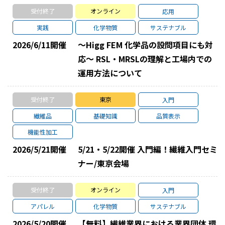
受付終了
オンライン
応用
実践
化学物質
サステナブル
2026/6/11
開催
～Higg FEM 化学品の設問項目にも対
応～ RSL・MRSLの理解と工場内での
運用方法について
受付終了
東京
入門
繊維品
基礎知識
品質表示
機能性加工
2026/5/21
開催
5/21・5/22開催 入門編！繊維入門セミ
ナー/東京会場
受付終了
オンライン
入門
アパレル
化学物質
サステナブル
2026/5/20
開催
【無料】繊維業界における業界団体 環