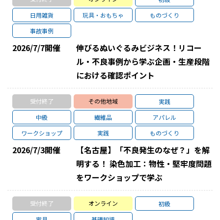
日用雑貨
玩具・おもちゃ
ものづくり
事故事例
2026/7/7
開催
伸びるぬいぐるみビジネス！リコー
ル・不良事例から学ぶ企画・生産段階
における確認ポイント
受付終了
その他地域
実践
中級
繊維品
アパレル
ワークショップ
実践
ものづくり
2026/7/3
開催
【名古屋】「不良発生のなぜ？」を解
明する！ 染色加工：物性・堅牢度問題
をワークショップで学ぶ
受付終了
オンライン
初級
家具
基礎知識