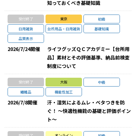
知っておくべき基礎知識
受付終了
東京
初級
日用雑貨
台所用品・日用雑貨
基礎知識
品質表示
2026/7/24
開催
ライフグッズＱＣアカデミー【台所用
品】素材とその評価基準、納品前検査
制度について
受付終了
大阪
中級
繊維品
機能性加工
2026/7/8
開催
汗・湿気によるムレ・ベタつきを防
ぐ！ 〜快適性機能の基礎と評価ポイン
ト〜
受付終了
オンライン
初級