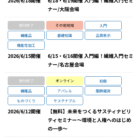
2026/6/18
開催
6/18・6/19開催 入門編！繊維入門セミ
ナー/大阪会場
受付終了
その他地域
入門
繊維品
基礎知識
品質表示
機能性加工
2026/6/15
開催
6/15・6/16開催 入門編！繊維入門セミ
ナー/名古屋会場
受付終了
オンライン
初級
繊維品
アパレル
服飾雑貨
ものづくり
サステナブル
2026/6/12
開催
【無料】未来をつくるサスティナビリ
ティセミナー～環境と人権へのはじめ
の一歩～