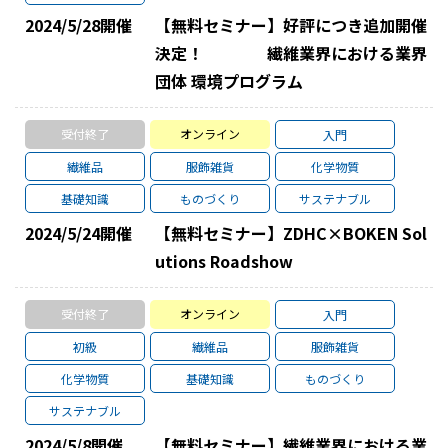
2024/5/28
開催
【無料セミナー】好評につき追加開催
決定！ 繊維業界における業界
団体 環境プログラム
受付終了
オンライン
入門
繊維品
服飾雑貨
化学物質
基礎知識
ものづくり
サステナブル
2024/5/24
開催
【無料セミナー】ZDHC×BOKEN Sol
utions Roadshow
受付終了
オンライン
入門
初級
繊維品
服飾雑貨
化学物質
基礎知識
ものづくり
サステナブル
2024/5/8
開催
【無料セミナー】繊維業界における業