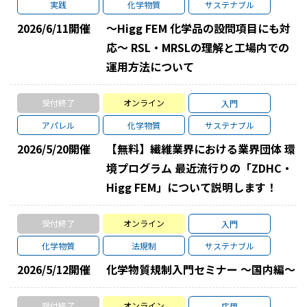
実践
化学物質
サステナブル
2026/6/11
開催
～Higg FEM 化学品の設問項目にも対
応～ RSL・MRSLの理解と工場内での
運用方法について
受付終了
オンライン
入門
アパレル
化学物質
サステナブル
2026/5/20
開催
【無料】繊維業界における業界団体 環
境プログラム 最近流行りの「ZDHC・
Higg FEM」について説明します！
受付終了
オンライン
入門
化学物質
法規制
サステナブル
2026/5/12
開催
化学物質規制入門セミナー ～国内編～
受付終了
オンライン
応用