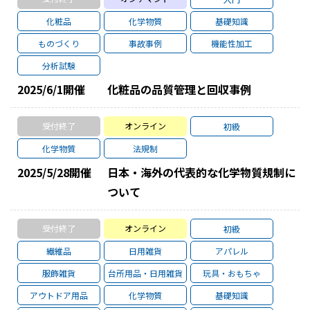
化粧品
化学物質
基礎知識
ものづくり
事故事例
機能性加工
分析試験
2025/6/1
開催
化粧品の品質管理と回収事例
受付終了
オンライン
初級
化学物質
法規制
2025/5/28
開催
日本・海外の代表的な化学物質規制に
ついて
受付終了
オンライン
初級
繊維品
日用雑貨
アパレル
服飾雑貨
台所用品・日用雑貨
玩具・おもちゃ
アウトドア用品
化学物質
基礎知識