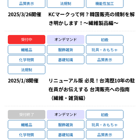
品質表示
法規制
機能性加工
2025/3/26
開催
KCマークって何？韓国販売の規制を解
き明かします！～繊維製品編～
受付中
オンデマンド
初級
繊維品
服飾雑貨
玩具・おもちゃ
化学物質
基礎知識
品質表示
法規制
2025/1/8
開催
リニューアル版 必見！台湾歴10年の駐
在員がお伝えする 台湾販売への指南
（繊維・雑貨編）
受付終了
オンデマンド
初級
繊維品
服飾雑貨
玩具・おもちゃ
化学物質
基礎知識
品質表示