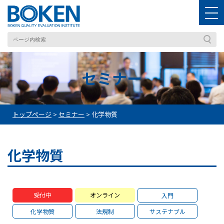
セミナー
トップページ
>
セミナー
>
化学物質
化学物質
受付中
オンライン
入門
化学物質
法規制
サステナブル