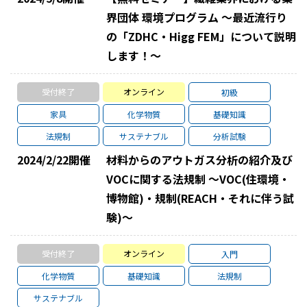
界団体 環境プログラム ～最近流行り
の「ZDHC・Higg FEM」について説明
します！～
受付終了
オンライン
初級
家具
化学物質
基礎知識
法規制
サステナブル
分析試験
2024/2/22
開催
材料からのアウトガス分析の紹介及び
VOCに関する法規制 ～VOC(住環境・
博物館)・規制(REACH・それに伴う試
験)～
受付終了
オンライン
入門
化学物質
基礎知識
法規制
サステナブル