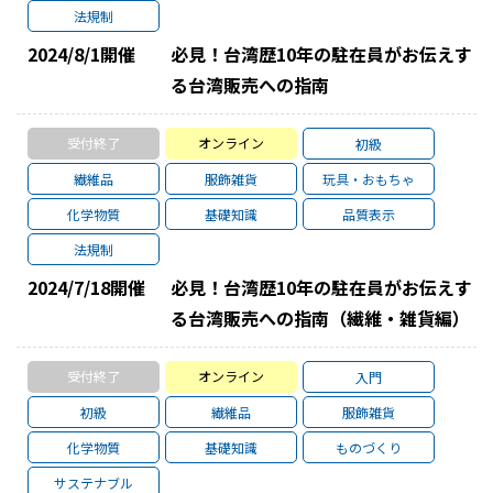
法規制
2024/8/1
開催
必見！台湾歴10年の駐在員がお伝えす
る台湾販売への指南
受付終了
オンライン
初級
繊維品
服飾雑貨
玩具・おもちゃ
化学物質
基礎知識
品質表示
法規制
2024/7/18
開催
必見！台湾歴10年の駐在員がお伝えす
る台湾販売への指南（繊維・雑貨編）
受付終了
オンライン
入門
初級
繊維品
服飾雑貨
化学物質
基礎知識
ものづくり
サステナブル