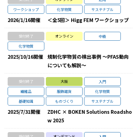
ワークショップ
化学物質
サステナブル
2026/1/16
開催
＜全5回＞ Higg FEM ワークショップ
受付終了
オンライン
中級
化学物質
2025/10/16
開催
規制化学物質の検出事例 ～PFAS動向
についても解説～
受付終了
大阪
入門
繊維品
服飾雑貨
化学物質
基礎知識
ものづくり
サステナブル
2025/7/31
開催
ZDHC × BOKEN Solutions Roadsho
w 2025
受付終了
オンデマンド
入門