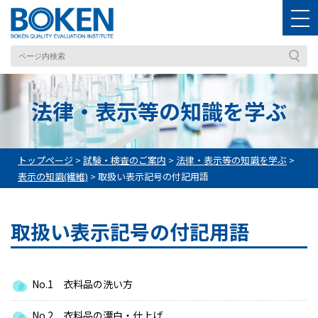
法律・表示等の知識を学ぶ
トップページ
>
試験・検査のご案内
>
法律・表示等の知識を学ぶ
>
表示の知識(繊維)
>
取扱い表示記号の付記用語
取扱い表示記号の付記用語
No.1 衣料品の洗い方
No.2 衣料品の漂白・仕上げ