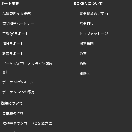
サポート業務
BOKENについて
品質管理支援業務
事業拠点のご案内
商品開発パートナー
営業日程
工場QCサポート
トップメッセージ
海外サポート
認定機関
教育サポート
沿革
ボーケンWEB（オンライン報告
約款
書）
組織図
ボーケンinfoメール
ボーケンGoods販売
ご依頼について
ご依頼の流れ
依頼書ダウンロードと記載方法