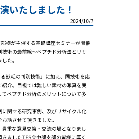
講演いたしました！
2024/10/7
部支部様が主催する基礎講座セミナーが開催
別技術の最前線～ペプチド分析法とリサ
ました。
による獣毛の判別技術」に加え、同技術を応
て紹介。目視では難しい素材の写真を実
してペプチド分析のメリットについて多
別に関する研究事例、及びリサイクル化
をお話させて頂きました。
、貴重な意見交換・交流の場となりまし
きましたTES会中部支部の皆様に厚く