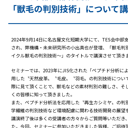
「獣毛の判別技術」について
2024年9月14日に名古屋文化短期大学にて、TES会中
され、弊機構・未来研究所の小出真也が登壇、「獣毛判
イクル獣毛の判別技術～」のタイトルで講演させて頂き
セミナーでは、2023年にJIS化された「ペプチド分析
用した〝天然皮革〟〝毛皮〟〝羽毛〟の判別技術につい
際に見て頂くことで、獣毛などの素材判別の難しさ、そ
くの皆様に知って頂きました。
また、ペプチド分析法を応用した〝再生カシミヤ〟の判
学繊維の判別技術など環境配慮に関わる技術開発の展望
講演終了後は多くの受講者の方々からご質問等いただき
た。今回、セミナーに参加いただきました皆様、ご招待頂