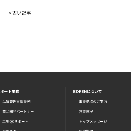
< 古い記事
サポート業務
BOKENについて
品質管理支援業務
事業拠点のご案内
商品開発パートナー
営業日程
工場QCサポート
トップメッセージ