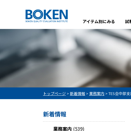
アイテム別にみる
試
トップページ
>
新着情報
>
業務案内
>
TES会中部
新着情報
業務案内
(539)