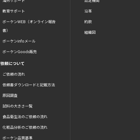
海外サポート
認定機関
教育サポート
沿革
ボーケンWEB（オンライン報告
約款
書）
組織図
ボーケンinfoメール
ボーケンGoods販売
ご依頼について
ご依頼の流れ
依頼書ダウンロードと記載方法
原因調査
試料の大きさ一覧
食品衛生法のご依頼の流れ
化粧品分析のご依頼の流れ
ボーケン品質基準