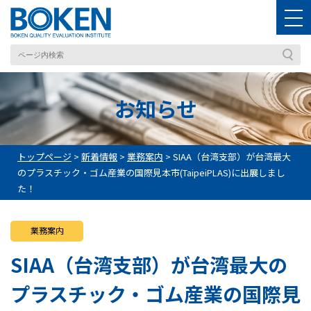
お知らせ
トップページ
>
新着情報
>
業務案内
>
SIAA（台湾支部）が台湾最大
のプラスチック・ゴム産業の国際見本市(TaipeiPLAS)に出展しまし
た！
業務案内
SIAA（台湾支部）が台湾最大の
プラスチック・ゴム産業の国際見