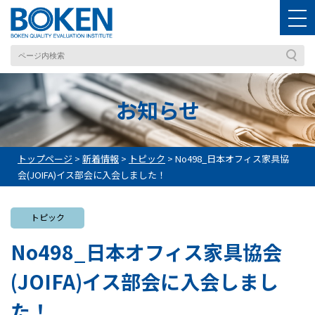
お知らせ
トップページ
>
新着情報
>
トピック
>
No498_日本オフィス家具協
会(JOIFA)イス部会に入会しました！
トピック
No498_日本オフィス家具協会
(JOIFA)イス部会に入会しまし
た！