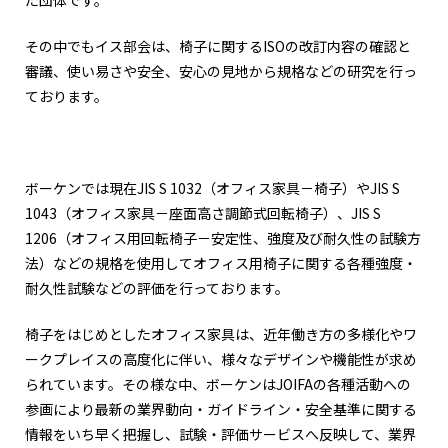
その中でもイス部会は、椅子に関するISOの改訂内容の確認と
審議、使い易さや安全、安心の見地から規格などの研究を行っ
ております。
ボーケンでは現在JIS S 1032（オフィス家具－椅子）やJIS S
1043（オフィス家具－座面高さ調節式回転椅子）、JIS S
1206（オフィス用回転椅子－安定性、強度及び耐久性の試験方
法）などの規格を使用してオフィス用椅子に関する各種強度・
耐久性試験などの評価を行っております。
椅子をはじめとしたオフィス家具は、近年働き方の多様化やワ
ークプレイスの高度化に伴い、様々なデザインや機能性が求め
られています。その様な中、ボーケンはJOIFAの各種活動への
参画により最新の業界動向・ガイドライン・安全基準に関する
情報をいち早く把握し、試験・評価サービスへ反映して、業界