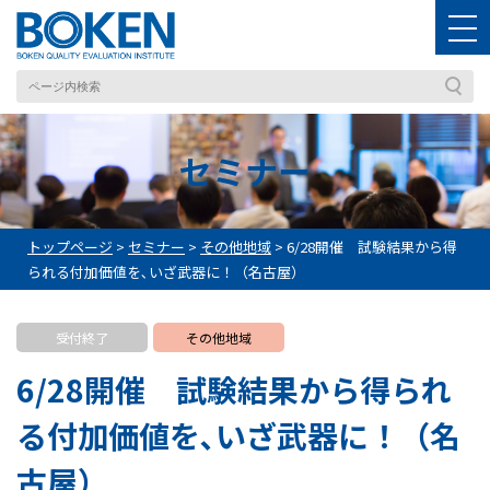
セミナー
トップページ
>
セミナー
>
その他地域
>
6/28開催 試験結果から得
られる付加価値を､いざ武器に！（名古屋）
受付終了
その他地域
6/28開催 試験結果から得られ
る付加価値を､いざ武器に！（名
古屋）