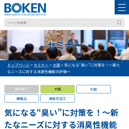
セミナー
トップページ
>
セミナー
>
大阪
>
気になる“臭い”に対策を！～新た
なニーズに対する消臭性機能の評価～
受付終了
大阪
中級
繊維品
機能性加工
気になる“臭い”に対策を！～新
たなニーズに対する消臭性機能