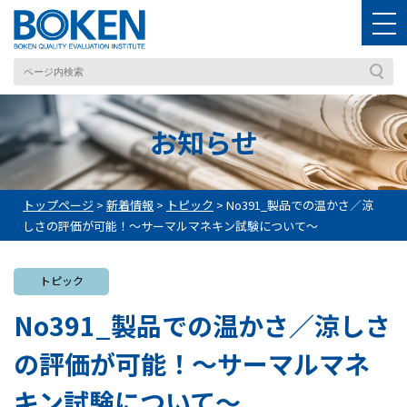
お知らせ
トップページ
>
新着情報
>
トピック
>
No391_製品での温かさ／涼
しさの評価が可能！～サーマルマネキン試験について～
トピック
No391_製品での温かさ／涼しさ
の評価が可能！～サーマルマネ
キン試験について～