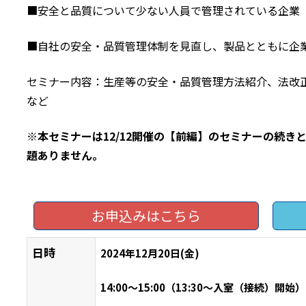
■安全と品質について少ない人員で管理されている企業
■自社の安全・品質管理体制を見直し、製品とともに企
セミナー内容：生産等の安全・品質管理方法紹介、法改
など
※
本セミナーは
12/12
開催の
【
前編
】
のセミナーの続き
題ありません。
お申込みはこちら
日時
2024年12月20日(金)
14:00
～
15:00
（
13:30
～入室（接続）開始）