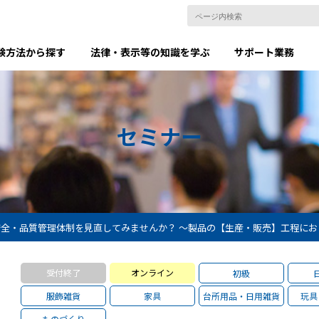
験方法から探す
法律・表示等の知識を学ぶ
サポート業務
セミナー
安全・品質管理体制を見直してみませんか？ ～製品の【生産・販売】工程に
受付終了
オンライン
初級
服飾雑貨
家具
台所用品・日用雑貨
玩具
ものづくり