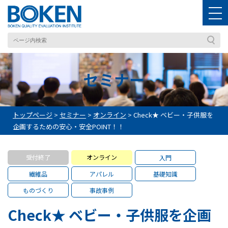
セミナー
トップページ
>
セミナー
>
オンライン
>
Check★ ベビー・子供服を
企画するための安心・安全POINT！！
受付終了
オンライン
入門
繊維品
アパレル
基礎知識
ものづくり
事故事例
Check★ ベビー・子供服を企画