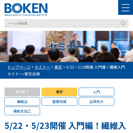
セミナー
トップページ
>
セミナー
>
東京
>
5/22・5/23開催 入門編！繊維入門
セミナー/東京会場
受付終了
東京
入門
繊維品
基礎知識
品質表示
機能性加工
5/22・5/23開催 入門編！繊維入