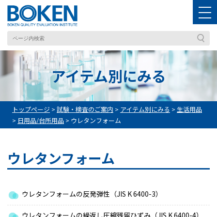
アイテム別にみる
トップページ
>
試験・検査のご案内
>
アイテム別にみる
>
生活用品
>
日用品/台所用品
>
ウレタンフォーム
ウレタンフォーム
ウレタンフォームの反発弾性（JIS K 6400-3）
ウレタンフォームの繰返し圧縮残留ひずみ（JIS K 6400-4）