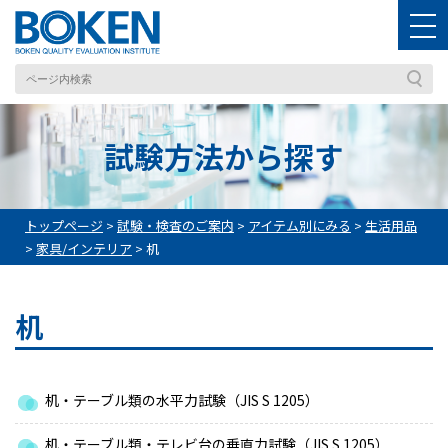
試験方法から探す
トップページ
>
試験・検査のご案内
>
アイテム別にみる
>
生活用品
>
家具/インテリア
>
机
机
机・テーブル類の水平力試験（JIS S 1205）
机・テーブル類・テレビ台の垂直力試験（JIS S 1205）