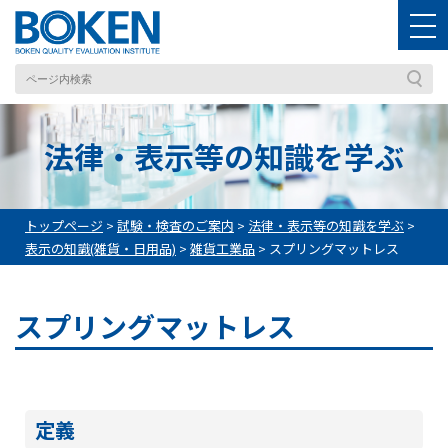
法律・表示等の知識を学ぶ
トップページ
>
試験・検査のご案内
>
法律・表示等の知識を学ぶ
>
表示の知識(雑貨・日用品)
>
雑貨⼯業品
>
スプリングマットレス
スプリングマットレス
定義