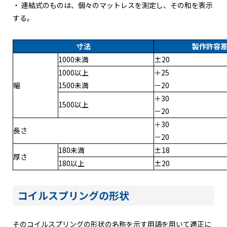
・ 連結式のものは、個々のマットレスを測定し、その和を表示
する。
寸法
製作許容
1000未満
±20
1000以上
＋25
幅
1500未満
－20
＋30
1500以上
－20
＋30
長さ
－20
180未満
±18
厚さ
180以上
±20
コイルスプリングの形状
そのコイルスプリングの形状の名称を示す用語を用いて適正に