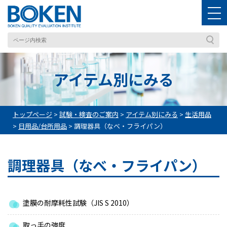
アイテム別にみる
トップページ
>
試験・検査のご案内
>
アイテム別にみる
>
生活用品
>
日用品/台所用品
>
調理器具（なべ・フライパン）
調理器具（なべ・フライパン）
塗膜の耐摩耗性試験（JIS S 2010）
取っ手の強度