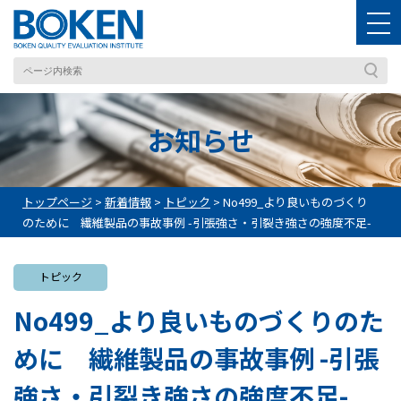
お知らせ
トップページ
>
新着情報
>
トピック
>
No499_より良いものづくり
のために 繊維製品の事故事例 -引張強さ・引裂き強さの強度不足-
トピック
No499_より良いものづくりのた
めに 繊維製品の事故事例 -引張
強さ・引裂き強さの強度不足-