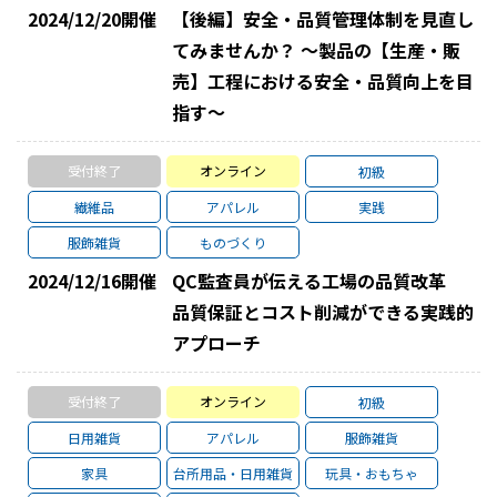
2024/12/20
開催
【後編】安全・品質管理体制を見直し
てみませんか？ ～製品の【生産・販
売】工程における安全・品質向上を目
指す～
受付終了
オンライン
初級
繊維品
アパレル
実践
服飾雑貨
ものづくり
2024/12/16
開催
QC監査員が伝える工場の品質改革
品質保証とコスト削減ができる実践的
アプローチ
受付終了
オンライン
初級
日用雑貨
アパレル
服飾雑貨
家具
台所用品・日用雑貨
玩具・おもちゃ