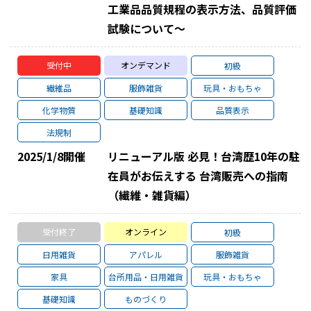
工業品品質規程の表示方法、品質評価
試験について～
受付中
オンデマンド
初級
繊維品
服飾雑貨
玩具・おもちゃ
化学物質
基礎知識
品質表示
法規制
2025/1/8
開催
リニューアル版 必見！台湾歴10年の駐
在員がお伝えする 台湾販売への指南
（繊維・雑貨編）
受付終了
オンライン
初級
日用雑貨
アパレル
服飾雑貨
家具
台所用品・日用雑貨
玩具・おもちゃ
基礎知識
ものづくり