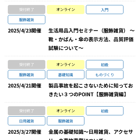
受付終了
オンライン
入門
服飾雑貨
2025/4/23
開催
生活用品入門セミナー（服飾雑貨） ～
靴・かばん・傘の表示方法、品質評価
試験について～
受付終了
オンライン
初級
服飾雑貨
基礎知識
ものづくり
2025/4/21
開催
製品事故を起こさないために知ってお
きたい３つのPOINT【服飾雑貨編】
受付終了
オンライン
初級
日用雑貨
服飾雑貨
2025/3/27
開催
金属の基礎知識～日用雑貨、アクセサ