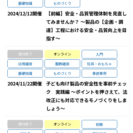
基礎知識
ものづくり
2024/12/12
開催
【前編】安全・品質管理体制を見直し
てみませんか？ ～製品の【企画・調
達】工程における安全・品質向上を目
指す～
受付終了
オンライン
入門
日用雑貨
服飾雑貨
玩具・おもちゃ
基礎知識
ものづくり
事故事例
2024/11/22
開催
子ども向け製品の安全性を事前チェッ
ク 実践編 ～ポイントを押さえて、法
改正にも対応できるモノづくりをしま
しょう～
受付終了
オンライン
初級