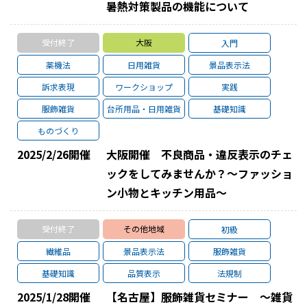
暑熱対策製品の機能について
受付終了
大阪
入門
薬機法
日用雑貨
景品表示法
訴求表現
ワークショップ
実践
服飾雑貨
台所用品・日用雑貨
基礎知識
ものづくり
2025/2/26
開催
大阪開催 不良商品・違反表示のチェ
ックをしてみませんか？～ファッショ
ン小物とキッチン用品～
受付終了
その他地域
初級
繊維品
景品表示法
服飾雑貨
基礎知識
品質表示
法規制
2025/1/28
開催
【名古屋】服飾雑貨セミナー ～雑貨