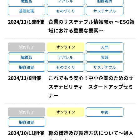
繊維品
アパレル
服飾雑貨
基礎知識
ものづくり
サステナブル
2024/11/18
開催
企業のサステナブル情報開示 ～ESG領
域における重要な要素～
受付終了
オンライン
入門
繊維品
アパレル
実践
服飾雑貨
ものづくり
サステナブル
2024/11/8
開催
これでもう安心！中小企業のためのサ
ステナビリティ スタートアップセミ
ナー
受付終了
オンライン
中級
服飾雑貨
2024/10/11
開催
靴の構造及び製造方法について～婦人