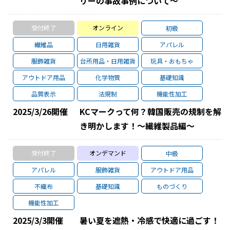
リーの事故事例について～
受付終了
オンライン
初級
繊維品
日用雑貨
アパレル
服飾雑貨
台所用品・日用雑貨
玩具・おもちゃ
アウトドア用品
化学物質
基礎知識
品質表示
法規制
機能性加工
2025/3/26
開催
KCマークって何？韓国販売の規制を解
き明かします！～繊維製品編～
受付終了
オンデマンド
中級
アパレル
服飾雑貨
アウトドア用品
不織布
基礎知識
ものづくり
機能性加工
2025/3/3
開催
暑い夏を遮熱・冷感で快適に過ごす！