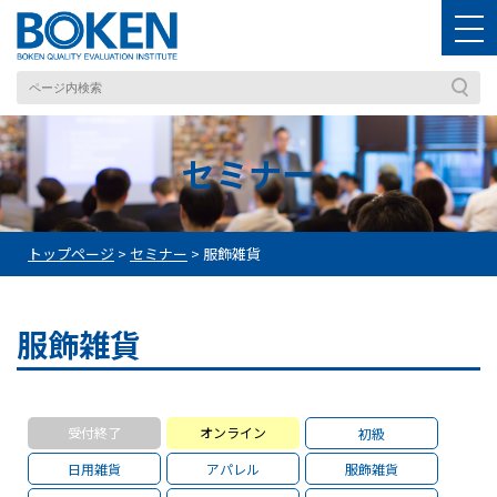
セミナー
トップページ
>
セミナー
>
服飾雑貨
服飾雑貨
受付終了
オンライン
初級
日用雑貨
アパレル
服飾雑貨