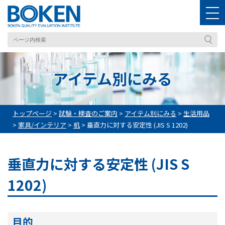
アイテム別にみる
トップページ
>
試験・検査のご案内
>
アイテム別にみる
>
生活用品
>
家具/インテリア
>
机
>
垂直力に対する安定性 (JIS S 1202)
垂直力に対する安定性 (JIS S
1202)
目的