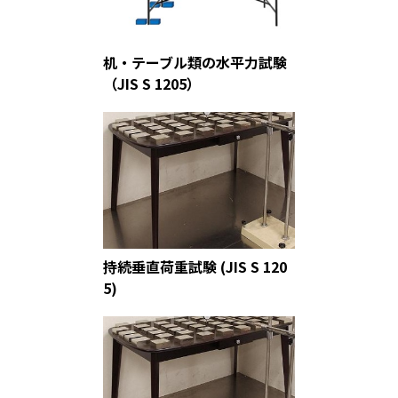
机・テーブル類の水平力試験
（JIS S 1205）
持続垂直荷重試験 (JIS S 120
5)