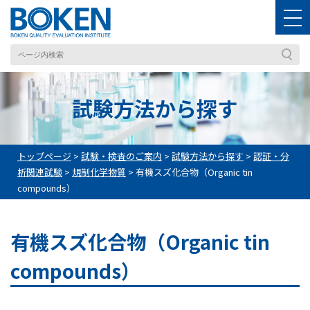
試験方法から探す
トップページ
>
試験・検査のご案内
>
試験方法から探す
>
認証・分
析関連試験
>
規制化学物質
>
有機スズ化合物（Organic tin
compounds）
有機スズ化合物（Organic tin
compounds）