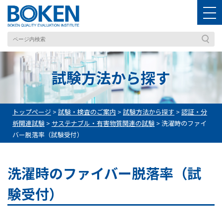
試験方法から探す
トップページ
>
試験・検査のご案内
>
試験方法から探す
>
認証・分
析関連試験
>
サステナブル・有害物質関連の試験
>
洗濯時のファイ
バー脱落率（試験受付）
洗濯時のファイバー脱落率（試
験受付）