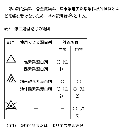
一部の硫化染料、含金属染料、草木染用天然系染料以外はほとん
ど影響を受けないため、基本記号は
とする。
表5 漂白処理記号の範囲
記号
使用できる漂白剤
対象製品
白物
色物
塩素系漂白剤
〇（注
―
酸素系漂白剤
1）
粉末酸素系漂白剤
〇
〇
液体酸素系漂白剤
〇（注
〇（注
2）
2）
―
―
〇（注
3）
（注1）
綿100％または、ポリエステル綿混