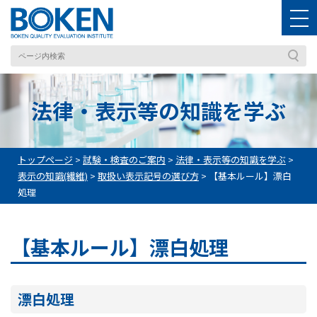
法律・表示等の知識を学ぶ
トップページ
>
試験・検査のご案内
>
法律・表示等の知識を学ぶ
>
表示の知識(繊維)
>
取扱い表示記号の選び方
>
【基本ルール】漂白
処理
【基本ルール】漂白処理
漂白処理