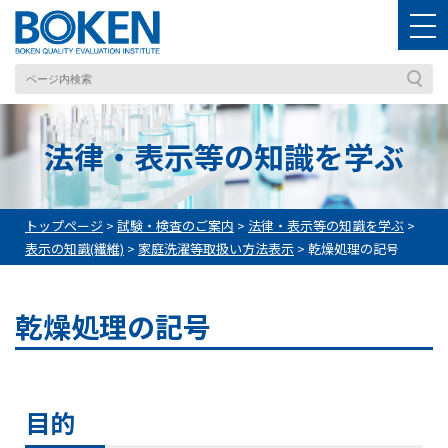
法律・表示等の知識を学ぶ
トップページ
>
試験・検査のご案内
>
法律・表示等の知識を学ぶ
>
表示の知識(繊維)
>
家庭洗濯等取扱い方法表示
>
乾燥処理の記号
乾燥処理の記号
目的