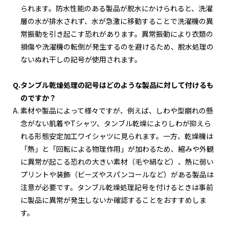
られます。防水性能のある製品が脱水にかけられると、洗濯
層の水が排水されず、水が急激に移動することで洗濯機の異
常振動を引き起こす恐れがあります。異常振動により衣類の
損傷や洗濯機の転倒が発生するのを避けるため、脱水処理の
ないぬれ干しの記号が使用されます。
Q.
タンブル乾燥処理の記号はどのような製品に対して付けるも
のですか？
A.
素材や製品によって様々ですが、例えば、しわや型崩れの懸
念がない肌着やTシャツ、タンブル乾燥によりしわが抑えら
れる形態安定加工ワイシャツに見られます。一方、乾燥機は
「熱」と「回転による物理作用」が加わるため、縮みや外観
に異常が起こる恐れの大きい素材（毛や絹など）、熱に弱い
プリントや装飾（ビーズやスパンコールなど）がある製品は
注意が必要です。タンブル乾燥処理記号を付けるときは事前
に製品に異常が発生しないか確認することをおすすめしま
す。