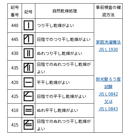
記号
事前検査の確
自然乾燥処理
記号
番号
認方法
440
つり干し乾燥がよい
445
日陰でのつり干し乾燥がよい
家庭洗濯機法
JIS L 1930
430
ぬれつり干し乾燥がよい
日陰でのぬれつり干し乾燥が
435
よい
耐光堅ろう度
420
平干し乾燥がよい
試験
JIS L 0842
425
日陰での平干し乾燥がよい
又は
JIS L 0843
410
ぬれ平干し乾燥がよい
日陰でのぬれつり干し乾燥が
415
よい