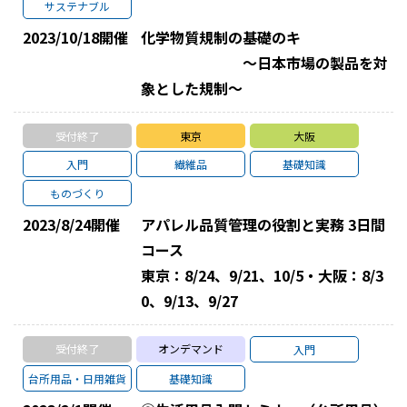
サステナブル
2023/10/18
開催
化学物質規制の基礎のキ
～日本市場の製品を対
象とした規制～
受付終了
東京
大阪
入門
繊維品
基礎知識
ものづくり
2023/8/24
開催
アパレル品質管理の役割と実務 3日間
コース
東京：8/24、9/21、10/5・大阪：8/3
0、9/13、9/27
受付終了
オンデマンド
入門
台所用品・日用雑貨
基礎知識