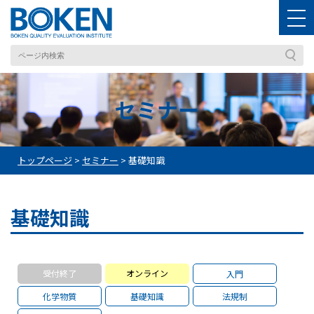
セミナー
トップページ
>
セミナー
>
基礎知識
基礎知識
受付終了
オンライン
入門
化学物質
基礎知識
法規制