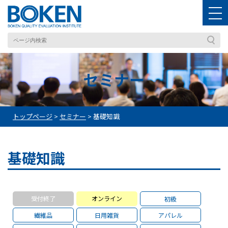
セミナー
トップページ
>
セミナー
>
基礎知識
基礎知識
受付終了
オンライン
初級
繊維品
日用雑貨
アパレル