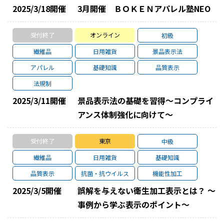
2025/3/18
開催
3月開催 ＢＯＫＥＮアパレル塾NEO
受付終了
オンライン
初級
繊維品
日用雑貨
景品表示法
アパレル
基礎知識
品質表示
法規制
2025/3/11
開催
景品表示法の基礎を習得～コンプライ
アンス体制強化に向けて～
受付終了
東京
中級
繊維品
日用雑貨
基礎知識
品質表示
抗菌・抗ウイルス
機能性加工
2025/3/5
開催
誤解を与えない衛生加工表示とは？ ～
事例から学ぶ表示のポイント～