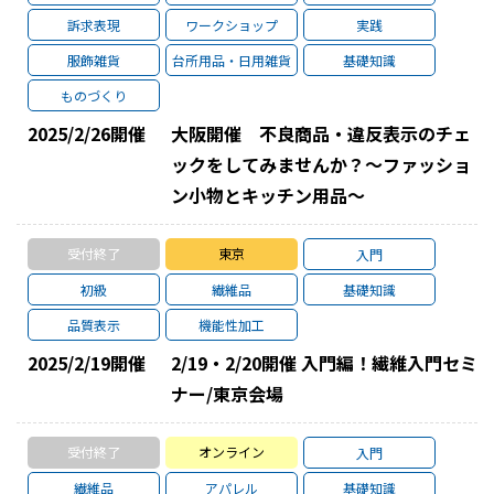
訴求表現
ワークショップ
実践
服飾雑貨
台所用品・日用雑貨
基礎知識
ものづくり
2025/2/26
開催
大阪開催 不良商品・違反表示のチェ
ックをしてみませんか？～ファッショ
ン小物とキッチン用品～
受付終了
東京
入門
初級
繊維品
基礎知識
品質表示
機能性加工
2025/2/19
開催
2/19・2/20開催 入門編！繊維入門セミ
ナー/東京会場
受付終了
オンライン
入門
繊維品
アパレル
基礎知識