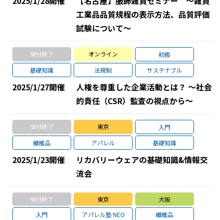
2025/1/28
開催
【名古屋】服飾雑貨セミナー ～雑貨
工業品品質規程の表示方法、品質評価
試験について～
受付終了
オンライン
初級
基礎知識
法規制
サステナブル
2025/1/27
開催
人権を尊重した企業活動とは？ ～社会
的責任（CSR）監査の視点から～
受付終了
東京
入門
繊維品
アパレル
基礎知識
2025/1/23
開催
リカバリーウェアの基礎知識&情報交
流会
受付終了
東京
大阪
入門
アパレル塾 NEO
繊維品