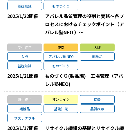
基礎知識
ものづくり
2025/1/22
開催
アパレル品質管理の役割と実務～各プ
ロセスにおけるチェックポイント（ア
パレル塾NEO ）～
受付終了
東京
大阪
入門
アパレル塾 NEO
繊維品
基礎知識
ものづくり
2025/1/21
開催
ものづくり(製品編) 工場管理（アパ
レル塾NEO)
受付終了
オンライン
初級
繊維品
基礎知識
品質表示
サステナブル
2025/1/17
開催
リサイクル繊維の基礎とリサイクル繊