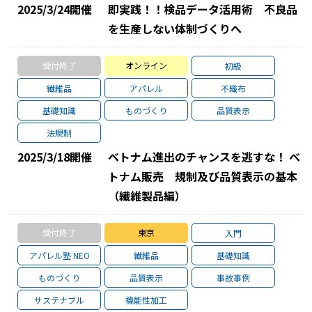
2025/3/24
開催
即実践！！検品データ活用術 不良品
を生産しない体制づくりへ
受付終了
オンライン
初級
繊維品
アパレル
不織布
基礎知識
ものづくり
品質表示
法規制
2025/3/18
開催
ベトナム進出のチャンスを逃すな！ ベ
トナム販売 規制及び品質表示の基本
（繊維製品編）
受付終了
東京
入門
アパレル塾 NEO
繊維品
基礎知識
ものづくり
品質表示
事故事例
サステナブル
機能性加工