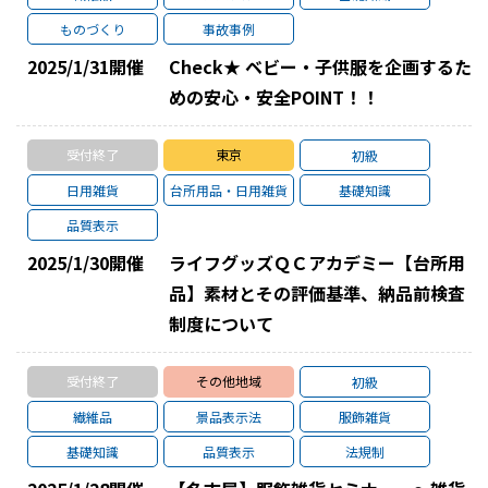
ものづくり
事故事例
2025/1/31
開催
Check★ ベビー・子供服を企画するた
めの安心・安全POINT！！
受付終了
東京
初級
日用雑貨
台所用品・日用雑貨
基礎知識
品質表示
2025/1/30
開催
ライフグッズＱＣアカデミー【台所用
品】素材とその評価基準、納品前検査
制度について
受付終了
その他地域
初級
繊維品
景品表示法
服飾雑貨
基礎知識
品質表示
法規制