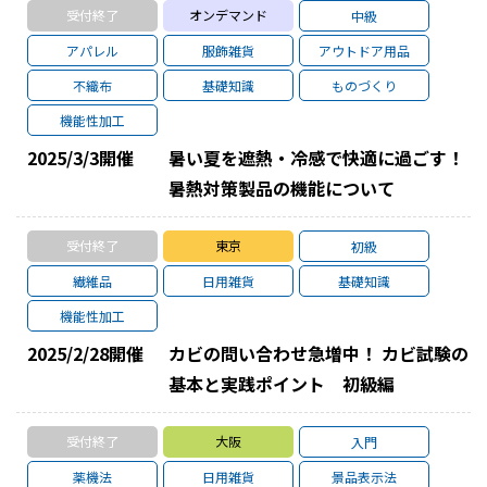
受付終了
オンデマンド
中級
アパレル
服飾雑貨
アウトドア用品
不織布
基礎知識
ものづくり
機能性加工
2025/3/3
開催
暑い夏を遮熱・冷感で快適に過ごす！
暑熱対策製品の機能について
受付終了
東京
初級
繊維品
日用雑貨
基礎知識
機能性加工
2025/2/28
開催
カビの問い合わせ急増中！ カビ試験の
基本と実践ポイント 初級編
受付終了
大阪
入門
薬機法
日用雑貨
景品表示法