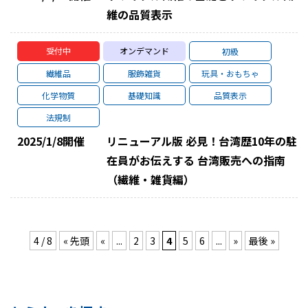
維の品質表示
受付中
オンデマンド
初級
繊維品
服飾雑貨
玩具・おもちゃ
化学物質
基礎知識
品質表示
法規制
2025/1/8
開催
リニューアル版 必見！台湾歴10年の駐
在員がお伝えする 台湾販売への指南
（繊維・雑貨編）
4 / 8
« 先頭
«
...
2
3
4
5
6
...
»
最後 »