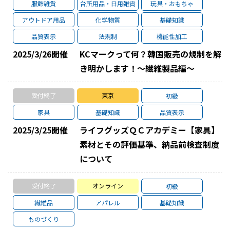
服飾雑貨
台所用品・日用雑貨
玩具・おもちゃ
アウトドア用品
化学物質
基礎知識
品質表示
法規制
機能性加工
2025/3/26
開催
KCマークって何？韓国販売の規制を解
き明かします！～繊維製品編～
受付終了
東京
初級
家具
基礎知識
品質表示
2025/3/25
開催
ライフグッズＱＣアカデミー【家具】
素材とその評価基準、納品前検査制度
について
受付終了
オンライン
初級
繊維品
アパレル
基礎知識
ものづくり