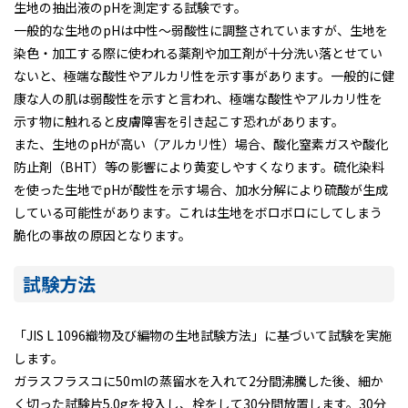
生地の抽出液のpHを測定する試験です。
一般的な生地のpHは中性～弱酸性に調整されていますが、生地を
染色・加工する際に使われる薬剤や加工剤が十分洗い落とせてい
ないと、極端な酸性やアルカリ性を示す事があります。一般的に健
康な人の肌は弱酸性を示すと言われ、極端な酸性やアルカリ性を
示す物に触れると皮膚障害を引き起こす恐れがあります。
また、生地のpHが高い（アルカリ性）場合、酸化窒素ガスや酸化
防止剤（BHT）等の影響により黄変しやすくなります。硫化染料
を使った生地でpHが酸性を示す場合、加水分解により硫酸が生成
している可能性があります。これは生地をボロボロにしてしまう
脆化の事故の原因となります。
試験方法
「JIS L 1096織物及び編物の生地試験方法」に基づいて試験を実施
します。
ガラスフラスコに50mlの蒸留水を入れて2分間沸騰した後、細か
く切った試験片5.0gを投入し、栓をして30分間放置します。30分