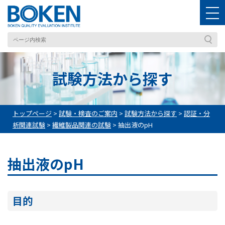
試験方法から探す
トップページ
>
試験・検査のご案内
>
試験方法から探す
>
認証・分
析関連試験
>
繊維製品関連の試験
>
抽出液のpH
抽出液のpH
目的