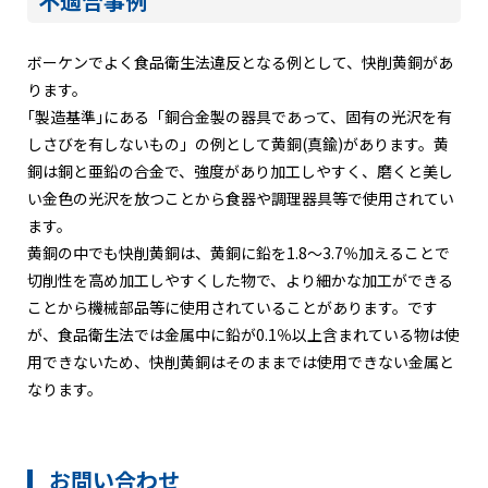
不適合事例
ボーケンでよく食品衛生法違反となる例として、快削黄銅があ
ります。
｢製造基準｣にある「銅合金製の器具であって、固有の光沢を有
しさびを有しないもの」の例として黄銅(真鍮)があります。黄
銅は銅と亜鉛の合金で、強度があり加工しやすく、磨くと美し
い金色の光沢を放つことから食器や調理器具等で使用されてい
ます。
黄銅の中でも快削黄銅は、黄銅に鉛を1.8～3.7％加えることで
切削性を高め加工しやすくした物で、より細かな加工ができる
ことから機械部品等に使用されていることがあります。です
が、食品衛生法では金属中に鉛が0.1％以上含まれている物は使
用できないため、快削黄銅はそのままでは使用できない金属と
なります。
お問い合わせ