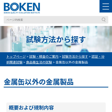
試験方法から探す
トップページ
>
試験・検査のご案内
>
試験方法から探す
>
認証・分
析関連試験
>
食品衛生法の試験
>
金属缶以外の金属製品
金属缶以外の金属製品
概要および規制内容