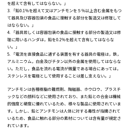
を超えて含有してはならない。」
3. 「鉛0.1％を超えて又はアンチモンを５％以上含む金属をもつ
て器具及び容器包装の食品に接触する部分を製造又は修理して
はならない。」
4. 「器具若しくは容器包装の食品に接触する部分の製造又は修
理に用いるハンダは，鉛を0.2％を超えて含有してはならな
い。」
5. 「電流を直接食品に通ずる装置を有する器具の電極は，鉄，
アルミニウム，白金及びチタン以外の金属を使用してはならな
い。ただし，食品を流れる電流が微量である場合にあっては，
ステンレスを電極として使用することは差し支えない。」
アンチモンは各種樹脂の難燃剤、陶磁器、ホウロウ、プラスチ
ックなどの顔料などに使用されており、また鉛との合金は機械
的強度と硬度に優れているため、様々な製品に使用されていま
す。しかし、鉛とアンチモンは人体に対する毒性が指摘されて
いるため、食品に触れる部分の素材については含有量が規定さ
れています。