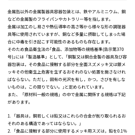
金属缶以外の金属製器具容器包装とは、鉄やアルミニウム、銅
などの金属製のフライパンやカトラリー等を指します。
金属は加工のし易さや熱伝導率の高さ等から様々な形の調理器
具等に使用されていますが、銅など多量に摂取してしまった場
合に中毒を引き起こす可能性のあるものも存在します。
そのため食品衛生法の｢食品、添加物等の規格基準(告示第370
号)｣には「製造基準」として、｢銅製又は銅合金製の器具及び容
器包装は，その食品に接触する部分を全面スズメッキ又は銀メ
ッキその他衛生上危害を生ずるおそれのない処置を施さなけれ
ばならない。ただし，固有の光沢を有し，かつ，さびを有しな
いものは，この限りでない。｣と定められています。
また、「原材料一般の規格」の中で金属に関係する規格は下記
があります。
1. 「器具は，銅若しくは鉛又はこれらの合金が削り取られるお
それのある構造であってはならない。」
2. 「食品に接触する部分に使用するメッキ用スズは，鉛を0.1％