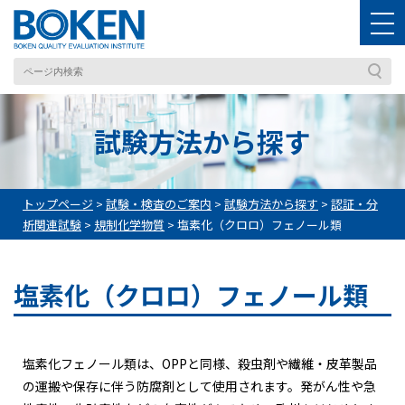
試験方法から探す
トップページ
>
試験・検査のご案内
>
試験方法から探す
>
認証・分
析関連試験
>
規制化学物質
>
塩素化（クロロ）フェノール類
塩素化（クロロ）フェノール類
塩素化フェノール類は、OPPと同様、殺虫剤や繊維・皮革製品
の運搬や保存に伴う防腐剤として使用されます。発がん性や急