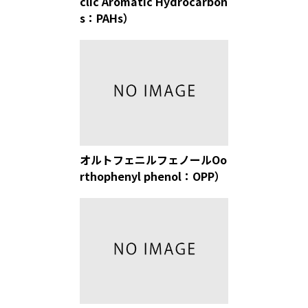
clic Aromatic Hydrocarbon
s：PAHs）
オルトフェニルフェノールOo
rthophenyl phenol：OPP）