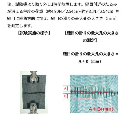
後、試験機より取り外し1時間放置します。縫目付近のたるみ
が消える程度の荷重（約4.90N／2.54㎝～約9.81N／2.54㎝）を
縫目に直角方向に加え、縫目の滑りの最大孔の大きさ（mm）
を測定します。
【試験実施の様子】
【縫目の滑りの最大孔の大きさ
の測定
】
縫目の滑りの最大孔の大きさ＝
A + B
（
mm
）