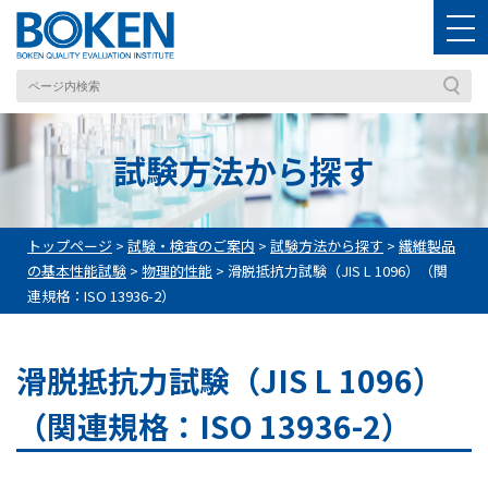
試験方法から探す
トップページ
>
試験・検査のご案内
>
試験方法から探す
>
繊維製品
の基本性能試験
>
物理的性能
>
滑脱抵抗力試験（JIS L 1096）（関
連規格：ISO 13936-2）
滑脱抵抗力試験（JIS L 1096）
（関連規格：ISO 13936-2）