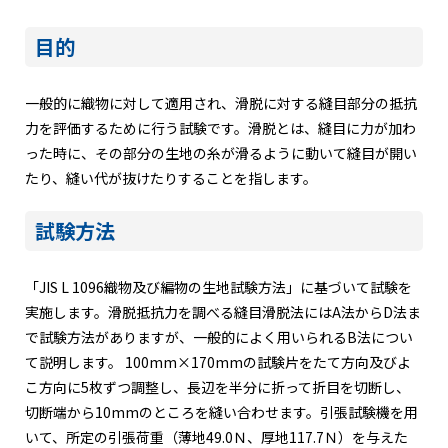
目的
一般的に織物に対して適用され、滑脱に対する縫目部分の抵抗
力を評価するために行う試験です。滑脱とは、縫目に力が加わ
った時に、その部分の生地の糸が滑るように動いて縫目が開い
たり、縫い代が抜けたりすることを指します。
試験方法
「JIS L 1096織物及び編物の生地試験方法」に基づいて試験を
実施します。滑脱抵抗力を調べる縫目滑脱法にはA法からD法ま
で試験方法がありますが、一般的によく用いられるB法につい
て説明します。 100mm×170mmの試験片をたて方向及びよ
こ方向に5枚ずつ調整し、長辺を半分に折って折目を切断し、
切断端から10mmのところを縫い合わせます。引張試験機を用
いて、所定の引張荷重（薄地49.0Ｎ、厚地117.7Ｎ）を与えた