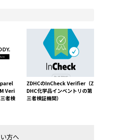
parel
ZDHCのInCheck Verifier（Z
M Veri
DHC化学品インベントリの第
M第三者検
三者検証機関）
たい方へ