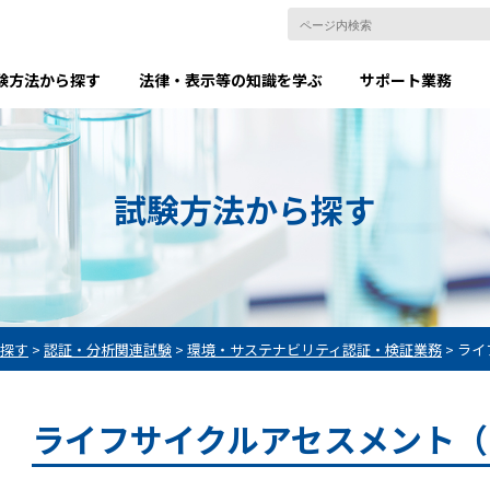
験方法から探す
法律・表示等の知識を学ぶ
サポート業務
試験方法から探す
探す
>
認証・分析関連試験
>
環境・サステナビリティ認証・検証業務
>
ライ
ライフサイクルアセスメント（